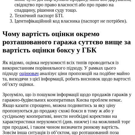
свідоцтво про право власності або про право на
спадщину, рішення суду тощо.
Технічний паспорт БТІ.
Ідентифікаційний код власника (паспорт не потрібен).
Чому вартість оцінки окремо
розташованого гаража суттєво вище за
вартість оцінки боксу у ГБК
Як відомо, оцінка нерухомості всіх типів проводиться із
використанням порівняльного підходу. У рамках цього
підходу
оцінювач
аналізує ціни пропозицій на подібне майно
та, виходячи з цієї інформації, робить висновок щодо вартості
об’єкту оцінки.
Зрозуміло, що із пошуком інформації щодо продажів гаражів у
гаражно-будівельних кооперативах Києва проблем немає.
Якщо казати спрощено, можна подивитись за яку ціну
пропонуються до продажу схожі бокси в тому ж або у
сусідньому кооперативі, внести необхідні корективи на
характеристики нерухомості (див. нижче) і на можливий торг
при продажі, і таким чином визначити ринкову вартість.
Зовсім інша ситуація із об’єктом, що розташований поза