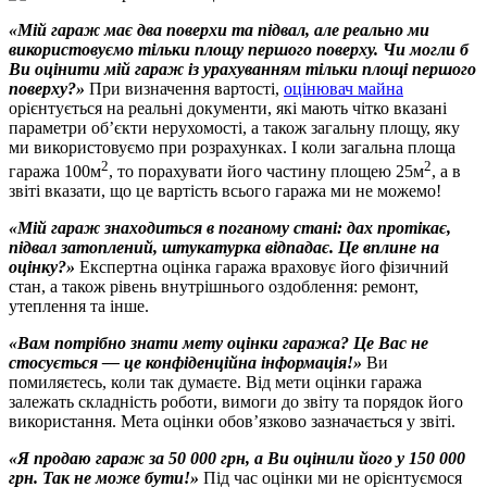
«Мій гараж має два поверхи та підвал, але реально ми
використовуємо тільки площу першого поверху. Чи могли б
Ви оцінити мій гараж із урахуванням тільки площі першого
поверху?»
При визначення вартості,
оцінювач майна
орієнтується на реальні документи, які мають чітко вказані
параметри об’єкти нерухомості, а також загальну площу, яку
ми використовуємо при розрахунках. І коли загальна площа
2
2
гаража 100м
, то порахувати його частину площею 25м
, а в
звіті вказати, що це вартість всього гаража ми не можемо!
«Мій гараж знаходиться в поганому стані: дах протікає,
підвал затоплений, штукатурка відпадає. Це вплине на
оцінку?»
Експертна оцінка гаража враховує його фізичний
стан, а також рівень внутрішнього оздоблення: ремонт,
утеплення та інше.
«Вам потрібно знати мету оцінки гаража? Це Вас не
стосується — це конфіденційна інформація!»
Ви
помиляєтесь, коли так думаєте. Від мети оцінки гаража
залежать складність роботи, вимоги до звіту та порядок його
використання. Мета оцінки обов’язково зазначається у звіті.
«Я продаю гараж за 50 000 грн, а Ви оцінили його у 150 000
грн. Так не може бути!»
Під час оцінки ми не орієнтуємося