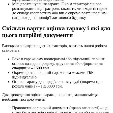
Місцерозташування гаража. Окрім територіального
розташування відіграє роль також те, чи входить гараж
до складу кооперативу або він є окремо розташованим,
наприклад, на подвір’ї житлового будинку.
Скільки вартує оцінка гаражу і які для
цього потрібні документи
Виходячи з вище наведених факторів, вартість нашої роботи
становить:
Бокс в гаражному кооперативі або підземний паркінг
оцінюється для продажу, дарування або оформлення
спадщини – 1500 грн.
Окремо розташований гараж поза межами ГБК –
індивідуально.
Оцінка гаражу для пред’явлення у суді (зокрема при
розділі майна) – від 3000 грн.
Для проведення оцінки гаража, паркінга, машиномісця
необхідні такі документи:
Правовстановлюючий документ (право власності) – це
може бути договір купівлі-продажу, міни або дарування,