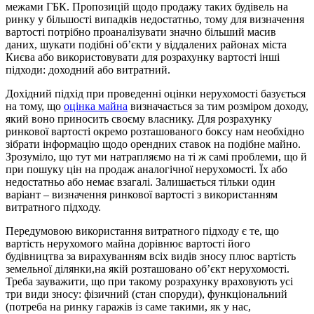
межами ГБК. Пропозицій щодо продажу таких будівель на
ринку у більшості випадків недостатньо, тому для визначення
вартості потрібно проаналізувати значно більший масив
даних, шукати подібні об’єкти у віддалених районах міста
Києва або використовувати для розрахунку вартості інші
підходи: доходний або витратний.
Дохідний підхід при проведенні оцінки нерухомості базується
на тому, що
оцінка майна
визначається за тим розміром доходу,
який воно приносить своєму власнику. Для розрахунку
ринкової вартості окремо розташованого боксу нам необхідно
зібрати інформацію щодо орендних ставок на подібне майно.
Зрозуміло, що тут ми натрапляємо на ті ж самі проблеми, що й
при пошуку цін на продаж аналогічної нерухомості. Їх або
недостатньо або немає взагалі. Залишається тільки один
варіант – визначення ринкової вартості з використанням
витратного підходу.
Передумовою використання витратного підходу є те, що
вартість нерухомого майна дорівнює вартості його
будівництва за вирахуванням всіх видів зносу плюс вартість
земельної ділянки,на якій розташовано об’єкт нерухомості.
Треба зауважити, що при такому розрахунку враховують усі
три види зносу: фізичний (стан споруди), функціональний
(потреба на ринку гаражів із саме такими, як у нас,