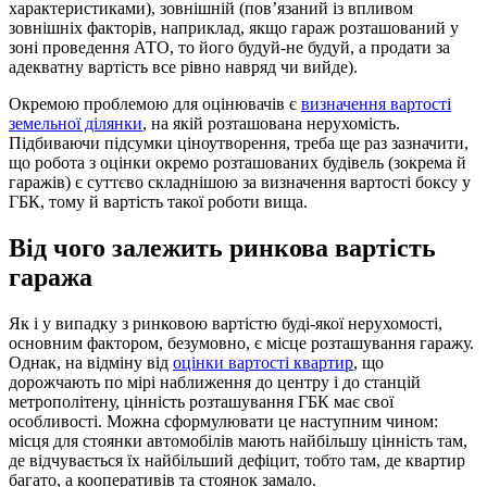
характеристиками), зовнішній (пов’язаний із впливом
зовнішніх факторів, наприклад, якщо гараж розташований у
зоні проведення АТО, то його будуй-не будуй, а продати за
адекватну вартість все рівно навряд чи вийде).
Окремою проблемою для оцінювачів є
визначення вартості
земельної ділянки
, на якій розташована нерухомість.
Підбиваючи підсумки ціноутворення, треба ще раз зазначити,
що робота з оцінки окремо розташованих будівель (зокрема й
гаражів) є суттєво складнішою за визначення вартості боксу у
ГБК, тому й вартість такої роботи вища.
Від чого залежить ринкова вартість
гаража
Як і у випадку з ринковою вартістю буді-якої нерухомості,
основним фактором, безумовно, є місце розташування гаражу.
Однак, на відміну від
оцінки вартості квартир
, що
дорожчають по мірі наближення до центру і до станцій
метрополітену, цінність розташування ГБК має свої
особливості. Можна сформулювати це наступним чином:
місця для стоянки автомобілів мають найбільшу цінність там,
де відчувається їх найбільший дефіцит, тобто там, де квартир
багато, а кооперативів та стоянок замало.