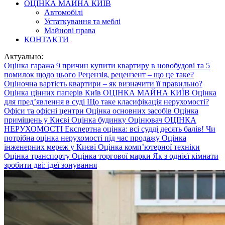
ОЦІНКА МАЙНА КИЇВ
Автомобілі
Устаткування та меблі
Майнові права
КОНТАКТИ
Актуально:
Оцінка гаража
9 причин купити квартиру в новобудові та 5
помилок щодо цього
Рецензія, рецензент – що це таке?
Оціночна вартість квартири – як визначити її правильно?
Оцінка цінних паперів Київ
ОЦІНКА МАЙНА КИЇВ
Оцінка
для пред’явлення в суді
Що таке класифікація нерухомості?
Офіси та офісні центри
Оцінка основних засобів
Оцінка
приміщень у Києві
Оцінка будинку
Оцінювач
ОЦІНКА
НЕРУХОМОСТІ
Експертна оцінка: всі судді десять балів!
Чи
потрібна оцінка нерухомості під час продажу
Оцінка
інженерних мереж у Києві
Оцінка комп’ютерної техніки
Оцінка транспорту
Оцінка торгової марки
Як з однієї кімнати
зробити дві: ідеї зонування