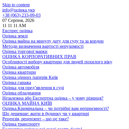
Skip to content
info@оцінка.укр
+38 (063) 233-09-03
07 Серпня, 2026
11
11
11
AM
Експрес оцінка
Оцінка землі
Оцінка майна на минулу дату для суду та за кордон
Методи визначення вартості нерухомості
Оцінка торгової марки
ОЦІНКА КОРПОРАТИВНИХ ПРАВ
Особливості вибору квартири для людей похилого віку
Оцінка автомобіля
Оцінка квартири
Оцінка цінних паперів Київ
Оцінка гаража
Оцінка для пред’явлення в суді
Оцінка обладнання
Незалежна або Експертна оцінка – у чому різниця?
ОЦІНКА МАЙНА КИЇВ
Оцінка.Кримінальна – чи потрібні вам неприємності?
Що дешевше: жити в будинку чи у квартирі
Рецензія, рецензент – що це таке?
Оцінка транспорту