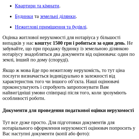
Квартири та кімнати
.
Будинки
та
земельні ділянки
.
Нежитлові приміщення та будівлі
.
Оцінка житлової нерухомості для нотаріуса у більшості
випадків у нас
коштує 1500 грн і робиться за один день
. Не
забувайте, що при продажу будинку із земельною ділянкою
нотаріусу знадобляться два документи від оцінювача: один по
землі, інший по дому (споруді).
Якщо ж мова йде про нежитлову нерухомість, то тут ціна
послуги визначається індивідуально в залежності від
характеристик того чи іншого об’єкта. Наші оцінювачі
проконсультують і спробують запропонувати Вам
найвигідніші умови співпраці після того, коли зрозуміють
особливості роботи.
Документи для проведення податкової оцінки нерухомості
Тут все дуже просто. Для підготовки документів для
нотаріального оформлення нерухомості оцінювач попросить у
Вас наступні документи (копії або фото):