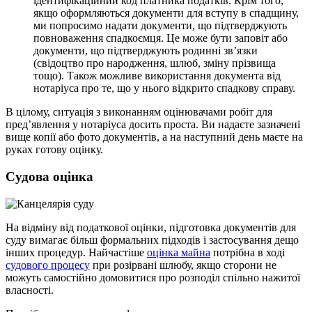
ідентифікаційний код платника податків. Крім того,
якщо оформляються документи для вступу в спадщину,
ми попросимо надати документи, що підтверджують
повноваження спадкоємця. Це може бути заповіт або
документи, що підтверджують родинні зв’язки
(свідоцтво про народження, шлюб, зміну прізвища
тощо). Також можливе використання документа від
нотаріуса про те, що у нього відкрито спадкову справу.
В цілому, ситуація з виконанням оцінювачами робіт для
пред’явлення у нотаріуса досить проста. Ви надаєте зазначені
вище копії або фото документів, а на наступний день маєте на
руках готову оцінку.
Судова оцінка
На відміну від податкової оцінки, підготовка документів для
суду вимагає більш формальних підходів і застосування дещо
інших процедур. Найчастіше
оцінка майна
потрібна в ході
судового процесу
при розірвані шлюбу, якщо сторони не
можуть самостійно домовитися про розподіл спільно нажитої
власності.