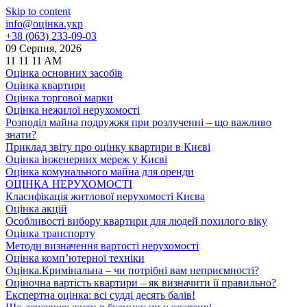
Skip to content
info@оцінка.укр
+38 (063) 233-09-03
09 Серпня, 2026
11
11
11
AM
Оцінка основних засобів
Оцінка квартири
Оцінка торгової марки
Оцінка нежилої нерухомості
Розподіл майна подружжя при розлученні – що важливо
знати?
Приклад звіту про оцінку квартири в Києві
Оцінка інженерних мереж у Києві
Оцінка комунального майна для оренди
ОЦІНКА НЕРУХОМОСТІ
Класифікація житлової нерухомості Києва
Оцінка акцій
Особливості вибору квартири для людей похилого віку
Оцінка транспорту
Методи визначення вартості нерухомості
Оцінка комп’ютерної техніки
Оцінка.Кримінальна – чи потрібні вам неприємності?
Оціночна вартість квартири – як визначити її правильно?
Експертна оцінка: всі судді десять балів!