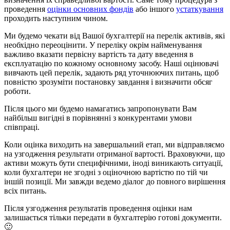
проведення
оцінки основних фондів
або іншого
устаткування
проходить наступним чином.
Ми будемо чекати від Вашої бухгалтерії на перелік активів, які
необхідно переоцінити. У переліку окрім найменування
важливо вказати первісну вартість та дату введення в
експлуатацію по кожному основному засобу. Наші оцінювачі
вивчають цей перелік, задають ряд уточнюючих питань, щоб
повністю зрозуміти постановку завдання і визначити обсяг
роботи.
Після цього ми будемо намагатись запропонувати Вам
найбільш вигідні в порівнянні з конкурентами умови
співпраці.
Коли оцінка виходить на завершальний етап, ми відправляємо
на узгодження результати отриманої вартості. Враховуючи, що
активи можуть бути специфічними, іноді виникають ситуації,
коли бухгалтери не згодні з оціночною вартістю по тій чи
іншій позиції. Ми завжди ведемо діалог до повного вирішення
всіх питань.
Після узгодження результатів проведення оцінки нам
залишається тільки передати в бухгалтерію готові документи.
🙂