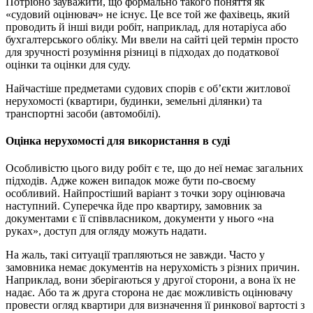
Потрібно зауважити, що формально такого поняття як
«судовий оцінювач» не існує. Це все той же фахівець, який
проводить й інші види робіт, наприклад, для нотаріуса або
бухгалтерського обліку. Ми ввели на сайті цей термін просто
для зручності розуміння різниці в підходах до податкової
оцінки та оцінки для суду.
Найчастіше предметами судових спорів є об’єкти житлової
нерухомості (квартири, будинки, земельні ділянки) та
транспортні засоби (автомобілі).
Оцінка нерухомості для використання в суді
Особливістю цього виду робіт є те, що до неї немає загальних
підходів. Адже кожен випадок може бути по-своєму
особливий. Найпростіший варіант з точки зору оцінювача
наступний. Суперечка йде про квартиру, замовник за
документами є її співвласником, документи у нього «на
руках», доступ для огляду можуть надати.
На жаль, такі ситуації трапляються не завжди. Часто у
замовника немає документів на нерухомість з різних причин.
Наприклад, вони зберігаються у другої сторони, а вона їх не
надає. Або та ж друга сторона не дає можливість оцінювачу
провести огляд квартири для визначення її ринкової вартості з