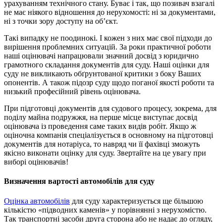
урахуванням технічного стану. Буває і так, що позивач взагалі
не має ніякого відношення до нерухомості: ні за документами,
ні з точки зору доступу на об’єкт.
Такі випадку не поодинокі. І кожен з них має свої підходи до
вирішення проблемних ситуацій. За роки практичної роботи
наші оцінювачі напрацювали значний досвід з юридично
грамотного складання документів для суду. Наші оцінки для
суду не викликають обґрунтованої критики з боку Ваших
опонентів. А також підозр суду щодо поганої якості роботи та
низький професійний рівень оцінювача.
При підготовці документів для судового процесу, зокрема, для
поділу майна подружжя, на перше місце виступає досвід
оцінювача із проведення саме таких видів робіт. Якщо ж
оціночна компанія спеціалізується в основному на підготовці
документів для нотаріуса, то навряд чи її фахівці зможуть
якісно виконати оцінку для суду. Звертайте на це увагу при
виборі оцінювачів!
Визначення вартості автомобілів для суду
Оцінка автомобілів
для суду характеризується ще більшою
кількістю «підводних каменів» у порівнянні з нерухомістю.
Так транспортні засоби друга сторона або не надає до огляду,