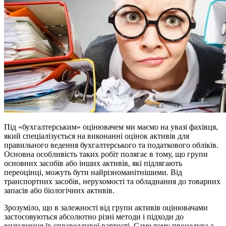
Під «бухгалтерським» оцінювачем ми маємо на увазі фахівця,
який спеціалізується на виконанні оцінок активів для
правильного ведення бухгалтерського та податкового обліків.
Основна особливість таких робіт полягає в тому, що групи
основних засобів або інших активів, які підлягають
переоцінці, можуть бути найрізноманітнішими. Від
транспортних засобів, нерухомості та обладнання до товарних
запасів або біологічних активів.
Зрозуміло, що в залежності від групи активів оцінювачами
застосовуються абсолютно різні методи і підходи до
визначення їх справедливої вартості. Саме тому процедура з