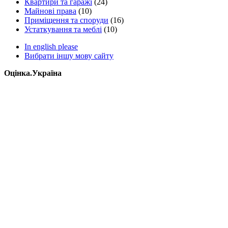
Квартири та гаражі
(24)
Майнові права
(10)
Приміщення та споруди
(16)
Устаткування та меблі
(10)
In english please
Вибрати іншу мову сайту
Оцінка.Україна