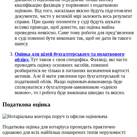
кваліфікацію фахівців у порівнянні з податковою
оцінкою. Від того, наскільки якісно будуть підготовлені
документи, часто у великій мірі залежить весь результат
справи. При цьому опоненти у суді будуть шукати
всілякі приводи, щоб довести, що оцінка майна
проведена неякісно. Саме тому роботи для пред’явлення
в суді повинні бути виконані так, щоб не дати їм такого
шансу.
Оцінка для цілей бухгалтерського та податкового
обліку.
Тут також є своя специфіка. Фахівці, які часто
проводять оцінку основних засобів, повинні
розбиратися не тільки в питаннях визначення вартості
активів. Але й мати уявлення про бухгалтерський та
податковий облік. Якщо оцінювач-виконавець буде
спілкуватися з бухгалтером-замовником «однією
мовою», то і робота буде виконана швидко та якісно.
Податкова оцінка
Податкова оцінка для нотаріуса проходить практично
однаково для всіх найбільш поширених типів нерухомості: