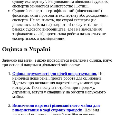
судову експертизу”. Регулюванням діяльності судових
експертів займається Міністерство Юстиції.
Судовий експерт – сертифікований (ліцензований)
фахівець, який проводить експертизу або дослідження
експерта. Не всі знають, що судові експерти (не
дивлячись на їх назва) надають ті послуги тільки в
рамках судового виробництва, але і на замовлення
зацікавлених осіб, просто така робота називається не
експертизою, а дослідженням.
Оцінка в Україні
Залежно від мети, з якою проводиться незалежна оцінка, існує
три основні напрямки діяльності оцінювача:
Оцінка нерухомості для цілей оподаткування.
Це
найбільш поширена і проста робота для оцінювача.
Йдеться про визначення вартості нерухомості для
нотаріуса. Така послуга потрібна при продажу,
даруванні, вступі у спадщину на об’єкти нерухомого
майна.
Визначення вартості різноманітного майна для
використання в ході судових процесів.
Цей вид
діяльності оцінювачів передбачає більш високу