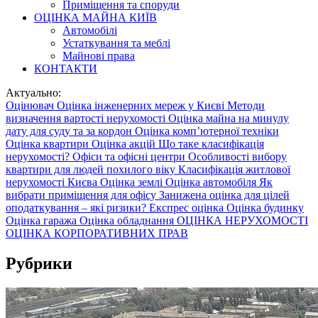
Приміщення та споруди
ОЦІНКА МАЙНА КИЇВ
Автомобілі
Устаткування та меблі
Майнові права
КОНТАКТИ
Актуально:
Оцінювач
Оцінка інженерних мереж у Києві
Методи
визначення вартості нерухомості
Оцінка майна на минулу
дату для суду та за кордон
Оцінка комп’ютерної техніки
Оцінка квартири
Оцінка акцій
Що таке класифікація
нерухомості? Офіси та офісні центри
Особливості вибору
квартири для людей похилого віку
Класифікація житлової
нерухомості Києва
Оцінка землі
Оцінка автомобіля
Як
вибрати приміщення для офісу
Занижена оцінка для цілей
оподаткування – які ризики?
Експрес оцінка
Оцінка будинку
Оцінка гаража
Оцінка обладнання
ОЦІНКА НЕРУХОМОСТІ
ОЦІНКА КОРПОРАТИВНИХ ПРАВ
Рубрики