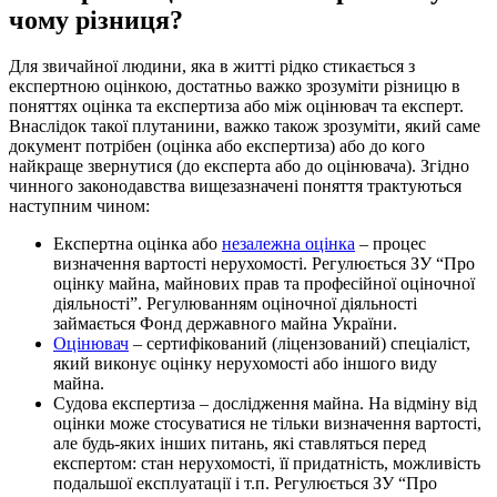
чому різниця?
Для звичайної людини, яка в житті рідко стикається з
експертною оцінкою, достатньо важко зрозуміти різницю в
поняттях оцінка та експертиза або між оцінювач та експерт.
Внаслідок такої плутанини, важко також зрозуміти, який саме
документ потрібен (оцінка або експертиза) або до кого
найкраще звернутися (до експерта або до оцінювача). Згідно
чинного законодавства вищезазначені поняття трактуються
наступним чином:
Експертна оцінка або
незалежна оцінка
– процес
визначення вартості нерухомості. Регулюється ЗУ “Про
оцінку майна, майнових прав та професійної оціночної
діяльності”. Регулюванням оціночної діяльності
займається Фонд державного майна України.
Оцінювач
– сертифікований (ліцензований) спеціаліст,
який виконує оцінку нерухомості або іншого виду
майна.
Судова експертиза – дослідження майна. На відміну від
оцінки може стосуватися не тільки визначення вартості,
але будь-яких інших питань, які ставляться перед
експертом: стан нерухомості, її придатність, можливість
подальшої експлуатації і т.п. Регулюється ЗУ “Про