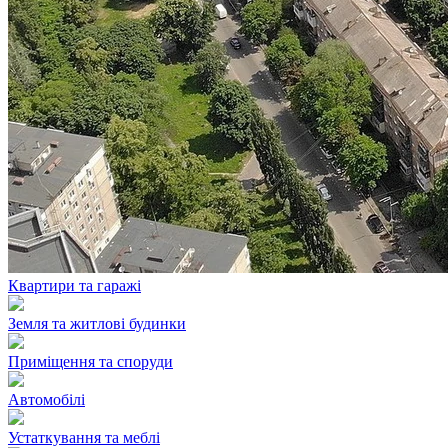
Квартири та гаражі
Земля та житлові будинки
Приміщення та споруди
Автомобілі
Устаткування та меблі