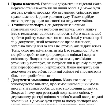
Право власності.
Головний документ, на підставі якого
нерухомість належить тій чи іншій особі. Це може бути
договір купівлі-продажу або дарування, свідоцтво про
право власності, рідше рішення суду. Також підійде
витяг з реєстру прав власності на нерухоме майно.
Технічний паспорт.
Цей документ за новими
правилами часто не потрібен нотаріусу. Тому, якщо у
Вас є техпаспорт оцінювач попросить його надати, щоб
зробити роботу максимально якісно. Іноді у техпаспорті
та у документі, який встановлює право власності,
загальна площа житла хоч і не істотно, але відрізняється.
Тому, якщо нотаріус вимагає від Вас техпаспорт, його
потрібно зробити ще до проведення оцінки і надати
оцінювачу. Якщо ж техпаспорта немає, необхідно
уточнити у нотаріуса, чи потрібен він в даному випадку
при переоформленні нерухомості. Якщо нотаріусу цей
документ не потрібен, то і наші оцінювачі впораються з
більшістю робіт без нього.
Документи замовника оцінки.
Мало хто знає, що
законодавство вимагає, щоб замовником оцінки могла
виступати тільки особа, що має відношення до майна.
Зокрема і тому при реєстрації податкових оцінок у
державному реєстрі оцінювач зобов’язаний вводити дані
замовника. Це може бути серія та номер паспорта або