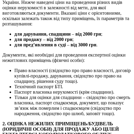
України. Нижче наведені ціни на проведення різних видів
оцінки нерухомості в залежності від мети, для якої
виготовляються документи. Вказані ціни є орієнтовними,
оскільки залежать також від типу приміщень, їх параметрів та
розташування:
для дарування, спадщини
–
від 2000 грн
;
для продажу
–
від 2000 грн
;
для пред’явлення в суді
–
від 3000 грн
.
Документи, які необхідні для проведення експертної оцінки
нежитлових приміщень (фізичні особи):
Право власності (свідоцтво про право власності, договір
купівлі-продажу, дарування, свідоцтво про право на
спадщину, рішення суду тощо).
Технічний паспорт БТІ.
Паспорт власника нерухомості (крім спадщини).
Тільки для оцінки для спадщини – свідоцтво про смерть
власника, паспорт спадкоємця, документ, що показує
зв’язок між померлим і спадкоємцем (свідоцтво про
народження, свідоцтво про шлюб, заповіт тощо).
2. ОЦІНКА НЕЖИЛИХ ПРИМІЩЕНЬ/БУДІВЕЛЬ
(ЮРИДИЧНІ ОСОБИ) ДЛЯ ПРОДАЖУ АБО ЦІЛЕЙ