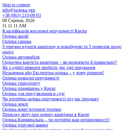
Skip to content
info@оцінка.укр
+38 (063) 233-09-03
08 Серпня, 2026
11
11
11
AM
Класифікація житлової нерухомості Києва
Оцінка акцій
Оцінка гаража
9 причин купити квартиру в новобудові та 5 помилок щодо
цього
Оцінка автомобіля
Оціночна вартість квартири – як визначити її правильно?
Як з однієї кімнати зробити дві: ідеї зонування
Незалежна або Експертна оцінка – у чому різниця?
Оцінка нежилої нерухомості
Оцінка транспорту
Оцінка приміщень у Києві
Оцінка для пред’явлення в суді
Чи потрібна оцінка нерухомості під час продажу
Оцінка землі
Оцінка комп’ютерної техніки
Приклад звіту про оцінку квартири в Києві
Оцінка.Кримінальна – чи потрібні вам неприємності?
Оцінка торгової марки