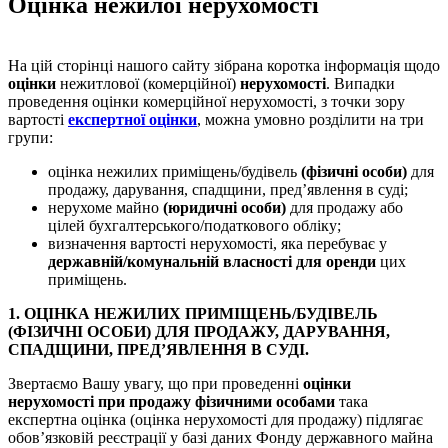
Оцінка нежилої нерухомості
На цій сторінці нашого сайту зібрана коротка інформація щодо
оцінки
нежитлової (комерційної)
нерухомості
. Випадки
проведення оцінки комерційної нерухомості, з точки зору
вартості
експертної оцінки
, можна умовно розділити на три
групи:
оцінка нежилих приміщень/будівель
(фізичні особи)
для
продажу, дарування, спадщини, пред’явлення в суді;
нерухоме майно
(юридичні особи)
для продажу або
цілей бухгалтерського/податкового обліку;
визначення вартості нерухомості, яка перебуває у
державній/комунальній власності для оренди
цих
приміщень.
1. ОЦІНКА НЕЖИЛИХ ПРИМІЩЕНЬ/БУДІВЕЛЬ
(ФІЗИЧНІ ОСОБИ) ДЛЯ ПРОДАЖУ, ДАРУВАННЯ,
СПАДЩИНИ, ПРЕД’ЯВЛЕННЯ В СУДІ.
Звертаємо Вашу увагу, що при проведенні
оцінки
нерухомості при продажу фізичними особами
така
експертна оцінка (оцінка нерухомості для продажу) підлягає
обов’язковій реєстрації у базі даних Фонду державного майна