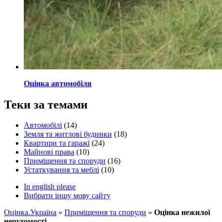
Оцінка автомобіля
Теки за темами
Автомобілі
(14)
Земля та житлові будинки
(18)
Квартири та гаражі
(24)
Майнові права
(10)
Приміщення та споруди
(16)
Устаткування та меблі
(10)
In english please
Вибрати іншу мову сайту
Оцінка.Україна
»
Приміщення та споруди
»
Оцінка нежилої
нерухомості