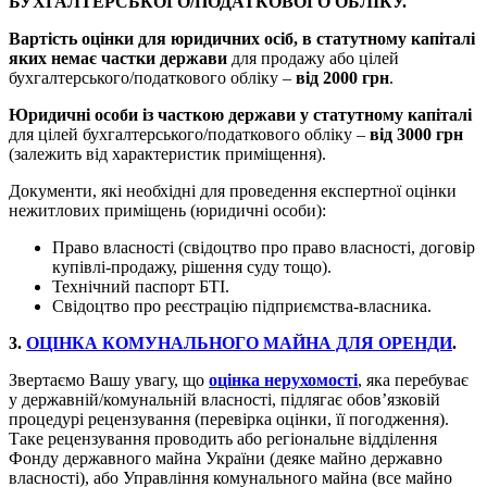
БУХГАЛТЕРСЬКОГО/ПОДАТКОВОГО ОБЛІКУ.
Вартість оцінки для юридичних осіб, в статутному капіталі
яких немає частки держави
для продажу або цілей
бухгалтерського/податкового обліку –
від 2000 грн
.
Юридичні особи із часткою держави у статутному капіталі
для цілей бухгалтерського/податкового обліку –
від 3000 грн
(залежить від характеристик приміщення).
Документи, які необхідні для проведення експертної оцінки
нежитлових приміщень (юридичні особи):
Право власності (свідоцтво про право власності, договір
купівлі-продажу, рішення суду тощо).
Технічний паспорт БТІ.
Свідоцтво про реєстрацію підприємства-власника.
3.
ОЦІНКА КОМУНАЛЬНОГО МАЙНА ДЛЯ ОРЕНДИ
.
Звертаємо Вашу увагу, що
оцінка нерухомості
, яка перебуває
у державній/комунальній власності, підлягає обов’язковій
процедурі рецензування (перевірка оцінки, її погодження).
Таке рецензування проводить або регіональне відділення
Фонду державного майна України (деяке майно державно
власності), або Управління комунального майна (все майно