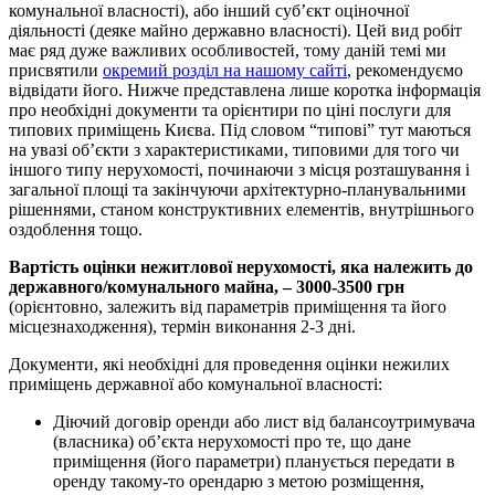
комунальної власності), або інший суб’єкт оціночної
діяльності (деяке майно державно власності). Цей вид робіт
має ряд дуже важливих особливостей, тому даній темі ми
присвятили
окремий розділ на нашому сайті
, рекомендуємо
відвідати його. Нижче представлена ​​лише коротка інформація
про необхідні документи та орієнтири по ціні послуги для
типових приміщень Києва. Під словом “типові” тут маються
на увазі об’єкти з характеристиками, типовими для того чи
іншого типу нерухомості, починаючи з місця розташування і
загальної площі та закінчуючи архітектурно-планувальними
рішеннями, станом конструктивних елементів, внутрішнього
оздоблення тощо.
Вартість оцінки нежитлової нерухомості, яка належить до
державного/комунального майна, – 3000-3500 грн
(орієнтовно, залежить від параметрів приміщення та його
місцезнаходження), термін виконання 2-3 дні.
Документи, які необхідні для проведення оцінки нежилих
приміщень державної або комунальної власності:
Діючий договір оренди або лист від балансоутримувача
(власника) об’єкта нерухомості про те, що дане
приміщення (його параметри) планується передати в
оренду такому-то орендарю з метою розміщення,