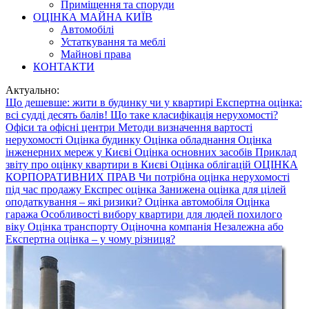
Приміщення та споруди
ОЦІНКА МАЙНА КИЇВ
Автомобілі
Устаткування та меблі
Майнові права
КОНТАКТИ
Актуально:
Що дешевше: жити в будинку чи у квартирі
Експертна оцінка:
всі судді десять балів!
Що таке класифікація нерухомості?
Офіси та офісні центри
Методи визначення вартості
нерухомості
Оцінка будинку
Оцінка обладнання
Оцінка
інженерних мереж у Києві
Оцінка основних засобів
Приклад
звіту про оцінку квартири в Києві
Оцінка облігацій
ОЦІНКА
КОРПОРАТИВНИХ ПРАВ
Чи потрібна оцінка нерухомості
під час продажу
Експрес оцінка
Занижена оцінка для цілей
оподаткування – які ризики?
Оцінка автомобіля
Оцінка
гаража
Особливості вибору квартири для людей похилого
віку
Оцінка транспорту
Оціночна компанія
Незалежна або
Експертна оцінка – у чому різниця?