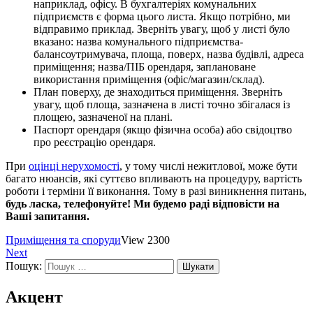
наприклад, офісу. В бухгалтеріях комунальних
підприємств є форма цього листа. Якщо потрібно, ми
відправимо приклад. Зверніть увагу, щоб у листі було
вказано: назва комунального підприємства-
балансоутримувача, площа, поверх, назва будівлі, адреса
приміщення; назва/ПІБ орендаря, заплановане
використання приміщення (офіс/магазин/склад).
План поверху, де знаходиться приміщення. Зверніть
увагу, щоб площа, зазначена в листі точно збігалася із
площею, зазначеної на плані.
Паспорт орендаря (якщо фізична особа) або свідоцтво
про реєстрацію орендаря.
При
оцінці нерухомості
, у тому числі нежитлової, може бути
багато нюансів, які суттєво впливають на процедуру, вартість
роботи і терміни її виконання. Тому в разі виникнення питань,
будь ласка, телефонуйте! Ми будемо раді відповісти на
Ваші запитання.
Приміщення та споруди
View 2300
Next
Пошук:
Акцент