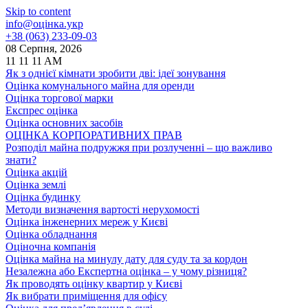
Skip to content
info@оцінка.укр
+38 (063) 233-09-03
08 Серпня, 2026
11
11
11
AM
Як з однієї кімнати зробити дві: ідеї зонування
Оцінка комунального майна для оренди
Оцінка торгової марки
Експрес оцінка
Оцінка основних засобів
ОЦІНКА КОРПОРАТИВНИХ ПРАВ
Розподіл майна подружжя при розлученні – що важливо
знати?
Оцінка акцій
Оцінка землі
Оцінка будинку
Методи визначення вартості нерухомості
Оцінка інженерних мереж у Києві
Оцінка обладнання
Оціночна компанія
Оцінка майна на минулу дату для суду та за кордон
Незалежна або Експертна оцінка – у чому різниця?
Як проводять оцінку квартир у Києві
Як вибрати приміщення для офісу