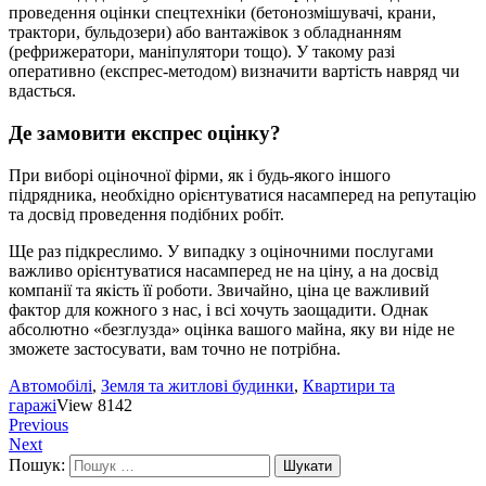
проведення оцінки спецтехніки (бетонозмішувачі, крани,
трактори, бульдозери) або вантажівок з обладнанням
(рефрижератори, маніпулятори тощо). У такому разі
оперативно (експрес-методом) визначити вартість навряд чи
вдасться.
Де замовити експрес оцінку?
При виборі оціночної фірми, як і будь-якого іншого
підрядника, необхідно орієнтуватися насамперед на репутацію
та досвід проведення подібних робіт.
Ще раз підкреслимо. У випадку з оціночними послугами
важливо орієнтуватися насамперед не на ціну, а на досвід
компанії та якість її роботи. Звичайно, ціна це важливий
фактор для кожного з нас, і всі хочуть заощадити. Однак
абсолютно «безглузда» оцінка вашого майна, яку ви ніде не
зможете застосувати, вам точно не потрібна.
Автомобілі
,
Земля та житлові будинки
,
Квартири та
гаражі
View 8142
Previous
Next
Пошук: