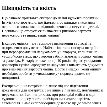
Швидкість та якість
Що означає приставка експрес до назви будь-якої послуги?
Інтуїтивно зрозуміло, що йдеться про швидке виконання
основного завдання, не відволікаючись на несуттєві деталі.
Наскільки це стосується визначення ринкової вартості
нерухомості та інших видів майна?
Експрес-оцінка
– це термінове визначення вартості та
оформлення документів. Найчастіше така послуга потрібна
при переоформленні нерухомості у нотаріуса, коли вже на
угоді з’ясовується, що сторони забули замовити оцінку майна
заздалегідь. Нотаріуси вже понад 10 років під час укладання
договорів купівлі-продажу та дарування вимагають документ
про визначення вартості майна. Проте випадки, коли оцінку
необхідно зробити у «пожежному» порядку далеко не
поодинокі.
Експрес-оцінка потрібна не лише під час підготовки
документів для нотаріуса. І не лише у питаннях, пов’язаних із
нерухомістю. Так, наприклад, при розподілі майна в ході
судового процесу часто необхідно визначити вартість
автомобіля. Саме експрес-оцінка дозволяє ще до замовлення