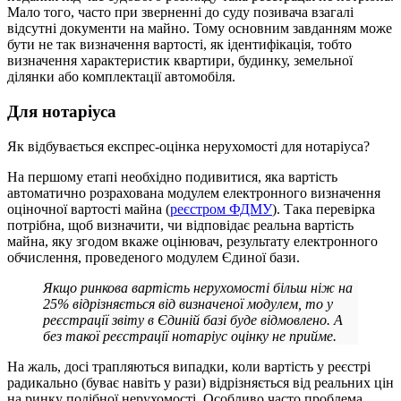
Мало того, часто при зверненні до суду позивача взагалі
відсутні документи на майно. Тому основним завданням може
бути не так визначення вартості, як ідентифікація, тобто
визначення характеристик квартири, будинку, земельної
ділянки або комплектації автомобіля.
Для нотаріуса
Як відбувається експрес-оцінка нерухомості для нотаріуса?
На першому етапі необхідно подивитися, яка вартість
автоматично розрахована модулем електронного визначення
оціночної вартості майна (
реєстром ФДМУ
). Така перевірка
потрібна, щоб визначити, чи відповідає реальна вартість
майна, яку згодом вкаже оцінювач, результату електронного
обчислення, проведеного модулем Єдиної бази.
Якщо ринкова вартість нерухомості більш ніж на
25% відрізняється від визначеної модулем, то у
реєстрації звіту в Єдиній базі буде відмовлено. А
без такої реєстрації нотаріус оцінку не прийме.
На жаль, досі трапляються випадки, коли вартість у реєстрі
радикально (буває навіть у рази) відрізняється від реальних цін
на ринку подібної нерухомості. Особливо часто проблема