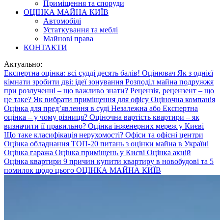
Приміщення та споруди
ОЦІНКА МАЙНА КИЇВ
Автомобілі
Устаткування та меблі
Майнові права
КОНТАКТИ
Актуально:
Експертна оцінка: всі судді десять балів!
Оцінювач
Як з однієї
кімнати зробити дві: ідеї зонування
Розподіл майна подружжя
при розлученні – що важливо знати?
Рецензія, рецензент – що
це таке?
Як вибрати приміщення для офісу
Оціночна компанія
Оцінка для пред’явлення в суді
Незалежна або Експертна
оцінка – у чому різниця?
Оціночна вартість квартири – як
визначити її правильно?
Оцінка інженерних мереж у Києві
Що таке класифікація нерухомості? Офіси та офісні центри
Оцінка обладнання
ТОП-20 питань з оцінки майна в Україні
Оцінка гаража
Оцінка приміщень у Києві
Оцінка акцій
Оцінка квартири
9 причин купити квартиру в новобудові та 5
помилок щодо цього
ОЦІНКА МАЙНА КИЇВ