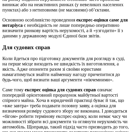
виникає або на неактивних ринках (у невеликих населених
пунктах) або з нетиповими (не масовими) об’єктами.
Основною особливістю проведення
експрес-оцінки саме для
нотаріуса
є необхідність не лише попередньо оперативно
визначити ринкову вартість нерухомості, а й «узгодити» її з
даними у державному модулі Єдиної бази звітів.
Для судових справ
Коли йдеться про підготовку документів для розгляду в суді,
на перше місце виходить не швидкість їх виготовлення, а
якість. Адже опоненти разом зі своїми юристами
намагатимуться знайти найменшу нагоду причепитися до
будь-чого, щоб визнати ваші аргументи «нікчемними».
Саме тому
експрес оцінка для судових справ
означає
попередній орієнтовний прорахунок майбутньої вартості
спірного майна. Хоча в юридичній практиці буває й так, що
«вже завтра» треба подавати позовну заяву, а оцінка для
визначення розміру судового збору не виконана. І доводиться
«бігом» робити термінову експрес-оцінку, коли немає часу чи
можливості зібрати всі документи та оглянути нерухомість чи
автомобіль. Щоправда, такий підхід часто призводить до того,