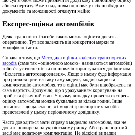
що суд згодом може призначити додаткову повноцінну оцінку
або експертизу. Вже з наданням оцінювачу всіх необхідних
документів та можливості оглянути майно.
Експрес-оцінка автомобілів
Деякі транспортні засоби також можна оцінити досить
оперативно. Тут все залежить від конкретної марки та
модифікації авто.
Справа в тому, що
Методика оцінки колісних транспортних
засобів
(саме так «оціночною мовою» називаються автомобілі)
зобов’язує експертів та оцінювачів користуватися довідником
«Бюлетень автотоварознавця». Якщо в ньому буде інформація
про ринкові ціни на таку саму модель, модифікацію та
комплектацію автомобіля, то в оцінці має бути відображена та
сама вартість. Зрозуміло, що з урахуванням коригувань на
пробіг та фізичний стан. У цьому випадку провести експрес-
оцінку автомобіля можна буквально за кілька годин. Інше
питання – що далеко не всі моделі транспортних засобів
представлені у цьому періодичному довіднику.
Часто доводиться мати справу з моделлю автомобіля, яка не
досить поширена на українському ринку. Або транспортний
засіб має додаткову комплектацію. Не рідкісні випадки