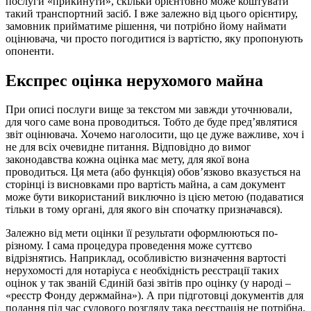
послуги «прикинути», скільки орієнтовно може коштувати
такий транспортний засіб. І вже залежно від цього орієнтиру,
замовник прийматиме рішення, чи потрібно йому наймати
оцінювача, чи просто погодитися із вартістю, яку пропонують
опоненти.
Експрес оцінка нерухомого майна
При описі послуги вище за текстом ми завжди уточнювали,
для чого саме вона проводиться. Тобто де буде пред’являтися
звіт оцінювача. Хочемо наголосити, що це дуже важливе, хоч і
не для всіх очевидне питання. Відповідно до вимог
законодавства кожна оцінка має мету, для якої вона
проводиться. Ця мета (або функція) обов’язково вказується на
сторінці із висновками про вартість майна, а сам документ
може бути використаний виключно із цією метою (подаватися
тільки в тому органі, для якого він спочатку призначався).
Залежно від мети оцінки її результати оформлюються по-
різному. І сама процедура проведення може суттєво
відрізнятись. Наприклад, особливістю визначення вартості
нерухомості для нотаріуса є необхідність реєстрації таких
оцінок у так званій Єдиній базі звітів про оцінку (у народі –
«реєстр Фонду держмайна»). А при підготовці документів для
подання під час судового розгляду така реєстрація не потрібна.