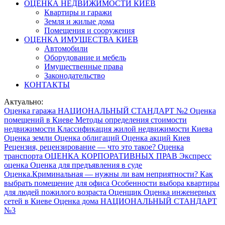
ОЦЕНКА НЕДВИЖИМОСТИ КИЕВ
Квартиры и гаражи
Земля и жилые дома
Помещения и сооружения
ОЦЕНКА ИМУЩЕСТВА КИЕВ
Автомобили
Оборудование и мебель
Имущественные права
Законодательство
КОНТАКТЫ
Актуально:
Оценка гаража
НАЦИОНАЛЬНЫЙ СТАНДАРТ №2
Оценка
помещений в Киеве
Методы определения стоимости
недвижимости
Классификация жилой недвижимости Киева
Оценка земли
Оценка облигаций
Оценка акций Киев
Рецензия, рецензирование — что это такое?
Оценка
транспорта
ОЦЕНКА КОРПОРАТИВНЫХ ПРАВ
Экспресс
оценка
Оценка для предъявления в суде
Оценка.Криминальная — нужны ли вам неприятности?
Как
выбрать помещение для офиса
Особенности выбора квартиры
для людей пожилого возраста
Оценщик
Оценка инженерных
сетей в Киеве
Оценка дома
НАЦИОНАЛЬНЫЙ СТАНДАРТ
№3