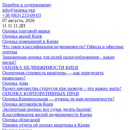
Перейти к содержимому
info@оцінка.укр
+38 (063) 233-09-03
07 августа, 2026
11
11
11
ДП
Оценка торговой марки
Оценка акций Киев
Оценка помещений в Киеве
Что такое классификация недвижимости? Офисы и офисные
центры
Заниженная оценка для целей налогообложения – какие
риски?
ОЦЕНКА НЕДВИЖИМОСТИ КИЕВ
Оценочная стоимость квартиры — как определить
правильно?
Оценка дома
Раздел имущества супругов при разводе – что важно знать?
ОЦЕНКА КОРПОРАТИВНЫХ ПРАВ
Оценка.Криминальная — нужны ли вам неприятности?
Оценка автомобиля Киев
Экспертная оценка: все судьи десять баллов!
Классификация жилой недвижимости Киева
Оценка облигаций
Пример отчета об оценке квартиры в Киеве