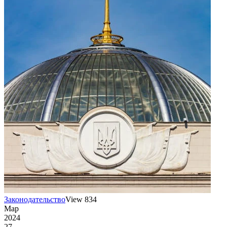
Законодательство
View 834
Мар
2024
27