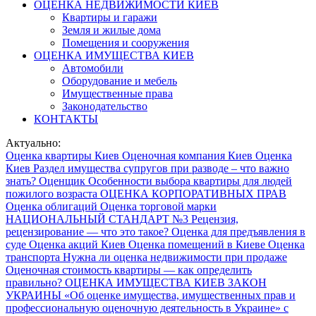
ОЦЕНКА НЕДВИЖИМОСТИ КИЕВ
Квартиры и гаражи
Земля и жилые дома
Помещения и сооружения
ОЦЕНКА ИМУЩЕСТВА КИЕВ
Автомобили
Оборудование и мебель
Имущественные права
Законодательство
КОНТАКТЫ
Актуально:
Оценка квартиры Киев
Оценочная компания Киев
Оценка
Киев
Раздел имущества супругов при разводе – что важно
знать?
Оценщик
Особенности выбора квартиры для людей
пожилого возраста
ОЦЕНКА КОРПОРАТИВНЫХ ПРАВ
Оценка облигаций
Оценка торговой марки
НАЦИОНАЛЬНЫЙ СТАНДАРТ №3
Рецензия,
рецензирование — что это такое?
Оценка для предъявления в
суде
Оценка акций Киев
Оценка помещений в Киеве
Оценка
транспорта
Нужна ли оценка недвижимости при продаже
Оценочная стоимость квартиры — как определить
правильно?
ОЦЕНКА ИМУЩЕСТВА КИЕВ
ЗАКОН
УКРАИНЫ «Об оценке имущества, имущественных прав и
профессиональную оценочную деятельность в Украине» с