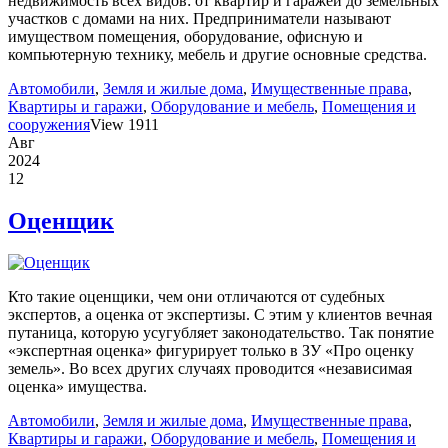
недвижимость всех видов: от квартир и гаражей до земельных
участков с домами на них. Предприниматели называют
имуществом помещения, оборудование, офисную и
компьютерную технику, мебель и другие основные средства.
Автомобили
,
Земля и жилые дома
,
Имущественные права
,
Квартиры и гаражи
,
Оборудование и мебель
,
Помещения и
сооружения
View 1911
Авг
2024
12
Оценщик
Кто такие оценщики, чем они отличаются от судебных
экспертов, а оценка от экспертизы. С этим у клиентов вечная
путаница, которую усугубляет законодательство. Так понятие
«экспертная оценка» фигурирует только в ЗУ «Про оценку
земель». Во всех других случаях проводится «независимая
оценка» имущества.
Автомобили
,
Земля и жилые дома
,
Имущественные права
,
Квартиры и гаражи
,
Оборудование и мебель
,
Помещения и