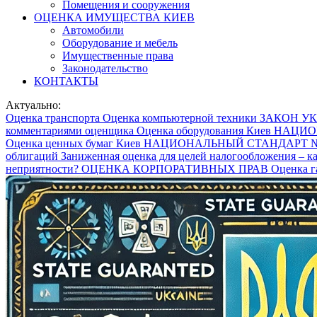
Помещения и сооружения
ОЦЕНКА ИМУЩЕСТВА КИЕВ
Автомобили
Оборудование и мебель
Имущественные права
Законодательство
КОНТАКТЫ
Актуально:
Оценка транспорта
Оценка компьютерной техники
ЗАКОН УКРА
комментариями оценщика
Оценка оборудования Киев
НАЦИО
Оценка ценных бумаг Киев
НАЦИОНАЛЬНЫЙ СТАНДАРТ 
облигаций
Заниженная оценка для целей налогообложения – к
неприятности?
ОЦЕНКА КОРПОРАТИВНЫХ ПРАВ
Оценка 