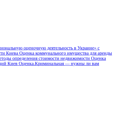
ональную оценочную деятельность в Украине» с
сти Киева
Оценка коммунального имущества для аренды
етоды определения стоимости недвижимости
Оценка
ций Киев
Оценка.Криминальная — нужны ли вам