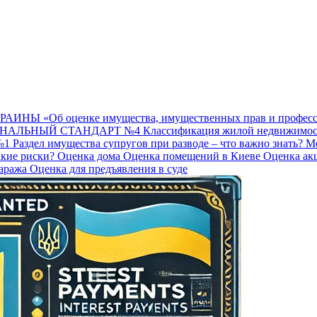
ИНЫ «Об оценке имущества, имущественных прав и професси
НАЛЬНЫЙ СТАНДАРТ №4
Классификация жилой недвижимо
№1
Раздел имущества супругов при разводе – что важно знать?
М
акие риски?
Оценка дома
Оценка помещений в Киеве
Оценка ак
гаража
Оценка для предъявления в суде