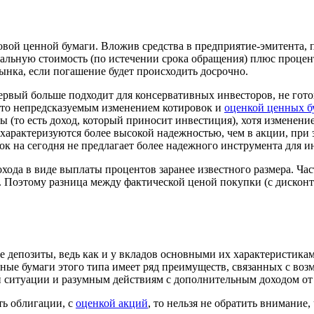
вой ценной бумаги. Вложив средства в предприятие-эмитента, 
альную стоимость (по истечении срока обращения) плюс процент
нка, если погашение будет происходить досрочно.
ервый больше подходит для консервативных инвесторов, не гот
сто непредсказуемым изменением котировок и
оценкой ценных б
(то есть доход, который приносит инвестиция), хотя изменени
характеризуются более высокой надежностью, чем в акции, при 
 на сегодня не предлагает более надежного инструмента для и
охода в виде выплаты процентов заранее известного размера. Ч
. Поэтому разница между фактической ценой покупки (с дискон
 депозиты, ведь как и у вкладов основными их характеристикам
ные бумаги этого типа имеет ряд преимуществ, связанных с во
ой ситуации и разумным действиям с дополнительным доходом от
ь облигации, с
оценкой акций
, то нельзя не обратить внимание