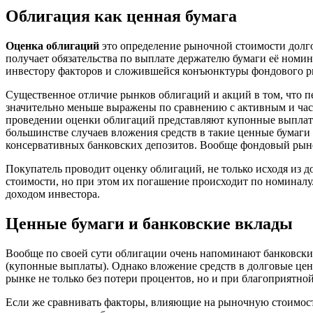
Облигация как ценная бумага
Оценка облигаций
это определение рыночной стоимости долго
получает обязательства по выплате держателю бумаги её номин
инвестору факторов и сложившейся конъюнктуры фондового ры
Существенное отличие рынков облигаций и акций в том, что п
значительно меньше выражены по сравнению с активным и ча
проведении оценки облигаций представляют купонные выплаты 
большинстве случаев вложения средств в такие ценные бумаги 
консервативных банковских депозитов. Вообще фондовый рынок
Покупатель проводит оценку облигаций, не только исходя из д
стоимости, но при этом их погашение происходит по номиналу
доходом инвестора.
Ценные бумаги и банковские вклады
Вообще по своей сути облигации очень напоминают банковские
(купонные выплаты). Однако вложение средств в долговые цен
рынке не только без потери процентов, но и при благоприятн
Если же сравнивать факторы, влияющие на рыночную стоимост