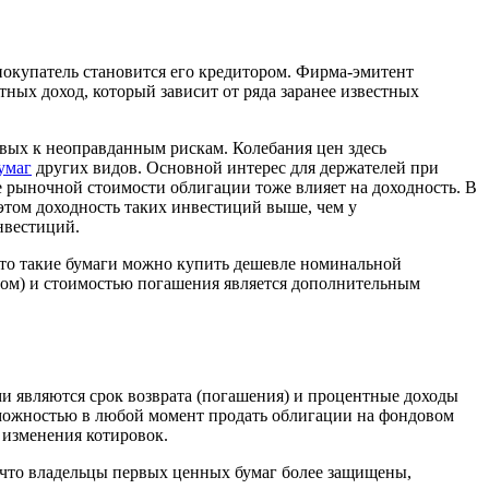
покупатель становится его кредитором. Фирма-эмитент
ных доход, который зависит от ряда заранее известных
овых к неоправданным рискам. Колебания цен здесь
умаг
других видов. Основной интерес для держателей при
е рыночной стоимости облигации тоже влияет на доходность. В
этом доходность таких инвестиций выше, чем у
нвестиций.
асто такие бумаги можно купить дешевле номинальной
том) и стоимостью погашения является дополнительным
и являются срок возврата (погашения) и процентные доходы
зможностью в любой момент продать облигации на фондовом
 изменения котировок.
, что владельцы первых ценных бумаг более защищены,