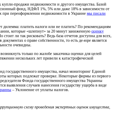
ок купли-продажи недвижимости и другого имущества. Базой
енсионный фонд, НДФЛ 1%, 5% или даже 18% в зависимости от
огах при переоформлении недвижимости в Украине
мы писали
ает дилемма: платить налоги или не платить? По рекомендациям
пании, которые «шлепнут» за 20 минут заниженную
оценку
Но стоит ли так рисковать? Ведь база отчетов доступна для всех,
документах о праве собственности, то есть де-юре является
льности очевидны.
возникнуть только по жалобе заказчика оценки для целей
отяжении нескольких лет привели к катастрофической
д государственного имущества, начал мониторинг Единой
боты которых подлежат проверке. Некоторые фирмы из первого
 председателя Фонда государственного имущества Украины
ся выявления случаев нанесения государству ущерба в виде
краины
– Уклонение от уплаты налогов.
оррупционную схему проведения экспертных оценок имущества,