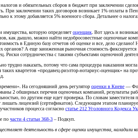
 налогов и обязательных сборов в бюджет при заключении сдел
сть. При заключении таких договоров возникает 1% оплаты в П
льно к этому добавляется 5% военного сбора. Детальнее о нал
ти имущества, которую определяет
оценщик
. Вот здесь и возник
онов, как дышло, можно найти недобросовестные оценочные ком
стоимость в Единую базу отчетов об оценке и все, дело сделано! 
х органов? А еще заниженная рыночная стоимость фиксируется в 
ец. Риски сотрудничества с такими субъектами оценочной деяте
 трудно наказать, потому что сама процедура наказания могла 
ия таких квартетов «продавец-риэлтор-нотариус-оценщик» на пр
д.
о времени». На сегодняшний день регулятор
оценки в Киеве
— Фон
кованы 2 обширных перечня оценочных компаний, результаты ра
ьностью, по другим еще идет проверка. По словам заместителя
т лишать лицензий (сертификатов). Следующим этапом планирует
 участников процесса согласно
статье 212 Уголовного Кодекса У
ое по
части 4 статьи 368-3
– Подкуп.
ществляет деятельность в сфере оценки имущества, наладили к