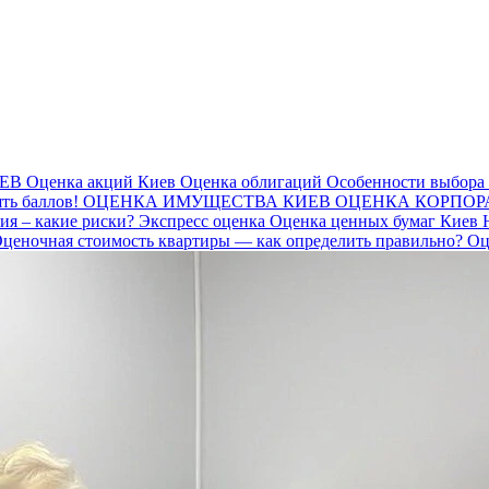
ИЕВ
Оценка акций Киев
Оценка облигаций
Особенности выбора 
ять баллов!
ОЦЕНКА ИМУЩЕСТВА КИЕВ
ОЦЕНКА КОРПОР
ия – какие риски?
Экспресс оценка
Оценка ценных бумаг Киев
ценочная стоимость квартиры — как определить правильно?
Оц