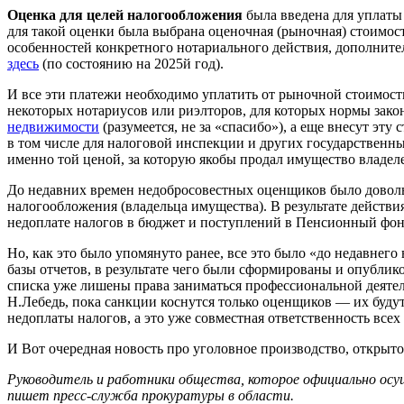
Оценка для целей налогообложения
была введена для уплаты
для такой оценки была выбрана оценочная (рыночная) стоимо
особенностей конкретного нотариального действия, дополните
здесь
(по состоянию на 2025й год).
И все эти платежи необходимо уплатить от рыночной стоимос
некоторых нотариусов или риэлторов, для которых нормы зак
недвижимости
(разумеется, не за «спасибо»), а еще внесут эту 
в том числе для налоговой инспекции и других государственны
именно той ценой, за которую якобы продал имущество владел
До недавних времен недобросовестных оценщиков было довольно
налогообложения (владельца имущества). В результате действ
недоплате налогов в бюджет и поступлений в Пенсионный фон
Но, как это было упомянуто ранее, все это было «до недавнег
базы отчетов, в результате чего были сформированы и опубли
списка уже лишены права заниматься профессиональной деятел
Н.Лебедь, пока санкции коснутся только оценщиков — их буду
недоплаты налогов, а это уже совместная ответственность всех
И Вот очередная новость про уголовное производство, открыт
Руководитель и работники общества, которое официально осу
пишет пресс-служба прокуратуры в области.