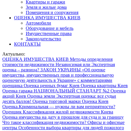
Квартиры и гаражи
Земля и жилые дома
Помещения и сооружения
ОЦЕНКА ИМУЩЕСТВА КИЕВ
Автомобили
Оборудование и мебель
Имущественные права
Законодательство
КОНТАКТЫ
Актуально:
ОЦЕНКА ИМУЩЕСТВА КИЕВ
Методы определения
стоимости недвижимости
Независимая или Экспертная
оценка – разница?
ЗАКОН УКРАИНЫ «Об оценке
имущества, имущественных прав и профессиональную
оценочную деятельность в Украине» с комментариями
оценщика
Оценка ценных бумаг Киев
Оценка квартиры Киев
Оценка гаража
НАЦИОНАЛЬНЫЙ СТАНДАРТ №2
Оценка
акций Киев
Оценка земли
Экспертная оценка: все судьи
десять баллов!
Оценка торговой марки
Оценка Киев
Оценка.Криминальная — нужны ли вам неприятности?
Оценщик
Классификация жилой недвижимости Киева
Оценка имущества на дату в прошлом для суда и за границу
Что такое классификация недвижимости? Офисы и офисные
центры
Особенности выбора квартиры для людей пожилого