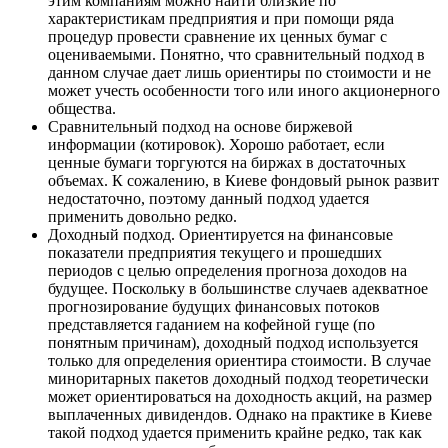
этим компаниям можно найти близкие по
характеристикам предприятия и при помощи ряда
процедур провести сравнение их ценных бумаг с
оцениваемыми. Понятно, что сравнительный подход в
данном случае дает лишь ориентиры по стоимости и не
может учесть особенности того или иного акционерного
общества.
Cравнительный подход на основе биржевой
информации (котировок). Хорошо работает, если
ценные бумаги торгуются на биржах в достаточных
объемах. К сожалению, в Киеве фондовый рынок развит
недостаточно, поэтому данный подход удается
применить довольно редко.
Доходный подход. Ориентируется на финансовые
показатели предприятия текущего и прошедших
периодов с целью определения прогноза доходов на
будущее. Поскольку в большинстве случаев адекватное
прогнозирование будущих финансовых потоков
представляется гаданием на кофейной гуще (по
понятным причинам), доходный подход используется
только для определения ориентира стоимости. В случае
миноритарных пакетов доходный подход теоретически
может ориентироваться на доходность акций, на размер
выплаченных дивидендов. Однако на практике в Киеве
такой подход удается применить крайне редко, так как