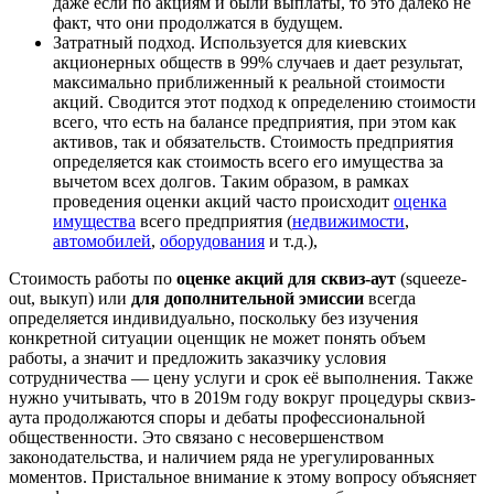
даже если по акциям и были выплаты, то это далеко не
факт, что они продолжатся в будущем.
Затратный подход. Используется для киевских
акционерных обществ в 99% случаев и дает результат,
максимально приближенный к реальной стоимости
акций. Сводится этот подход к определению стоимости
всего, что есть на балансе предприятия, при этом как
активов, так и обязательств. Стоимость предприятия
определяется как стоимость всего его имущества за
вычетом всех долгов. Таким образом, в рамках
проведения оценки акций часто происходит
оценка
имущества
всего предприятия (
недвижимости
,
автомобилей
,
оборудования
и т.д.),
Стоимость работы по
оценке акций для сквиз-аут
(squeeze-
out, выкуп) или
для дополнительной эмиссии
всегда
определяется индивидуально, поскольку без изучения
конкретной ситуации оценщик не может понять объем
работы, а значит и предложить заказчику условия
сотрудничества — цену услуги и срок её выполнения. Также
нужно учитывать, что в 2019м году вокруг процедуры сквиз-
аута продолжаются споры и дебаты профессиональной
общественности. Это связано с несовершенством
законодательства, и наличием ряда не урегулированных
моментов. Пристальное внимание к этому вопросу объясняет