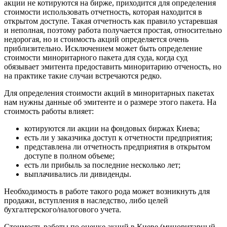
акции не котируются на бирже, приходится для определения
стоимости использовать отчетность, которая находится в
открытом доступе. Такая отчетность как правило устаревшая
и неполная, поэтому работа получается простая, относительно
недорогая, но и стоимость акций определяется очень
приблизительно. Исключением может быть определение
стоимости миноритарного пакета для суда, когда суд
обязывает эмитента предоставить миноритарию отченость, но
на практике такие случаи встречаются редко.
Для определения стоимости акций в миноритарных пакетах
нам нужны данные об эмитенте и о размере этого пакета. На
стоимость работы влияет:
котируются ли акции на фондовых биржах Киева;
есть ли у заказчика доступ к отчетности предприятия;
представлена ли отчетность предприятия в открытом
доступе в полном объеме;
есть ли прибыль за последние несколько лет;
выплачивались ли дивиденды.
Необходимость в работе такого рода может возникнуть для
продажи, вступления в наследство, либо целей
бухгалтерского/налогового учета.
Стоимость работы по оценке акций в Киеве (миноритарный