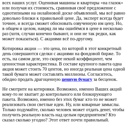
всех наших услуг. Оценивая машины и квартиры «на глазок»
или получая их стоимость, сравнивая своё предложение с
однотипными на онлайновой доске объявлений, мы всё равно
довольно близки к правильной цене. Да, эксперт всегда будет
точнее, и всегда сможет обосновать озвученную им цену. Но,
в общем и целом, навряд ли мы ошибёмся в цене в несколько
раз (хотя, случаи конечно бывают, и они не так редки, как
может показаться). С акциями всё по-другому.
Котировка акции — это цена, по которой в этот конкретный
день совершаются сделки с акциями на фондовой бирже. То
есть, на самом деле, это скорее некий коэффициент, чем
ценностная характеристика. В составе крупного пакета одна
акция может стоить 70 центов, но иногда реальная цена одной
такой бумаги может составлять миллионы. Согласитесь,
обидно продать драгоценную
ценную бумагу
за бесценок.
Не смотрите на котировки. Возможно, именно Ваших акций
кому-то не хватает до контрольного или блокирующего
пакета. Возможно, именно без этих бумаг кто-то не может
реализовать свои светлые идеи. Ну, или коварные замыслы.
Только подумайте, сколько человек может отдать денег, чтобы
получить реальную власть над целым предприятием? Кто
сказал сколько угодно? Этот ответ почти правильный.